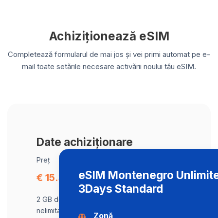
Achiziționează eSIM
Completează formularul de mai jos și vei primi automat pe e-
mail toate setările necesare activării noului tău eSIM.
Date achiziționare
Preț
eSIM Montenegro Unlimite
€ 15.36
3Days Standard
2 GB de date la viteză maximă, apoi trafic
nelimitat la o viteză de 2 Mbps .
Zonă