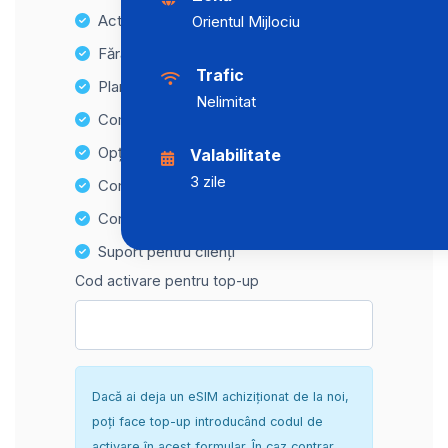
Activare instantanee
Orientul Mijlociu
Fără taxe ascunse
Trafic
Planuri de date nelimitate
Nelimitat
Compatibilitate cu multiple dispozitive
Opțiuni de reîncărcare ușoară
Valabilitate
3 zile
Compatibilitate Hotspot
Configurare sigură și fără complicații
Suport pentru clienți
Cod activare pentru top-up
Dacă ai deja un eSIM achiziționat de la noi,
poți face top-up introducând codul de
activare în acest formular. În caz contrar,