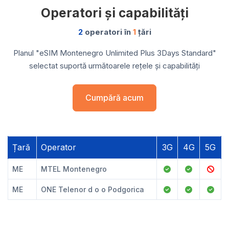
Operatori și capabilități
2
operatori în
1
țări
Planul "eSIM Montenegro Unlimited Plus 3Days Standard"
selectat suportă următoarele rețele și capabilități
Cumpără acum
Țară
Operator
3G
4G
5G
ME
MTEL Montenegro
ME
ONE Telenor d o o Podgorica