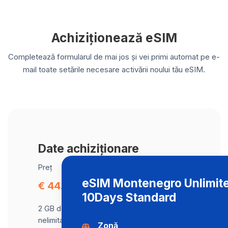
Achiziționează eSIM
Completează formularul de mai jos și vei primi automat pe e-
mail toate setările necesare activării noului tău eSIM.
Date achiziționare
Preț
eSIM Montenegro Unlimite
€ 44.72
10Days Standard
2 GB de date la viteză maximă, apoi trafic
nelimitat la o viteză de 2 Mbps .
Zonă