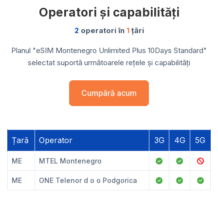
Operatori și capabilități
2
operatori în
1
țări
Planul "eSIM Montenegro Unlimited Plus 10Days Standard"
selectat suportă următoarele rețele și capabilități
Cumpără acum
Țară
Operator
3G
4G
5G
ME
MTEL Montenegro
ME
ONE Telenor d o o Podgorica