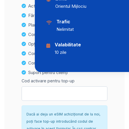
Activare instantanee
Orientul Mijlociu
Fără taxe ascunse
Trafic
Planuri de date nelimitate
Nelimitat
Compatibilitate cu multiple dispozitive
Opțiuni de reîncărcare ușoară
Valabilitate
10 zile
Compatibilitate Hotspot
Configurare sigură și fără complicații
Suport pentru clienți
Cod activare pentru top-up
Dacă ai deja un eSIM achiziționat de la noi,
poți face top-up introducând codul de
activare în acest formular. În caz contrar,