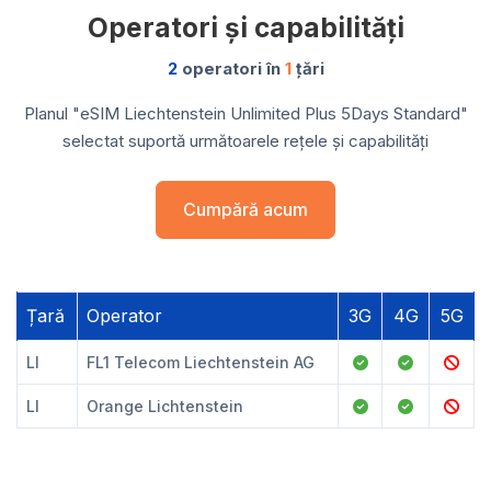
Operatori și capabilități
2
operatori în
1
țări
Planul "eSIM Liechtenstein Unlimited Plus 5Days Standard"
selectat suportă următoarele rețele și capabilități
Cumpără acum
Țară
Operator
3G
4G
5G
LI
FL1 Telecom Liechtenstein AG
LI
Orange Lichtenstein