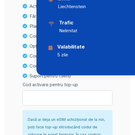
Activare instantanee
Liechtenstein
Fără taxe ascunse
Trafic
Planuri de date nelimitate
Nelimitat
Compatibilitate cu multiple dispozitive
Opțiuni de reîncărcare ușoară
Valabilitate
5 zile
Compatibilitate Hotspot
Configurare sigură și fără complicații
Suport pentru clienți
Cod activare pentru top-up
Dacă ai deja un eSIM achiziționat de la noi,
poți face top-up introducând codul de
activare în acest formular. În caz contrar,