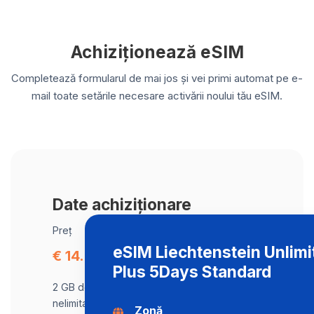
Achiziționează eSIM
Completează formularul de mai jos și vei primi automat pe e-
mail toate setările necesare activării noului tău eSIM.
Date achiziționare
Preț
eSIM Liechtenstein Unlimi
€ 14.94
Plus 5Days Standard
2 GB de date la viteză maximă, apoi trafic
nelimitat la o viteză de 2 Mbps .
Zonă