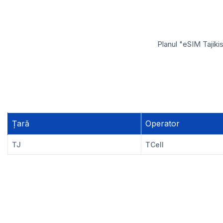
Planul "eSIM Tajiki
Țară
Operator
TJ
TCell