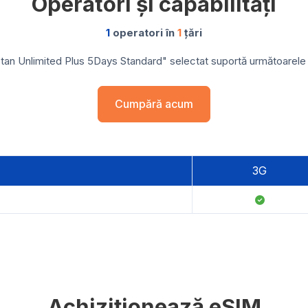
Operatori și capabilități
1
operatori în
1
țări
stan Unlimited Plus 5Days Standard" selectat suportă următoarele re
Cumpără acum
3G
Achiziționează eSIM