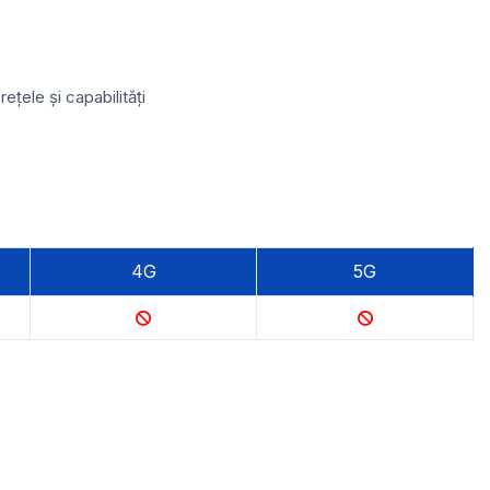
țele și capabilități
4G
5G