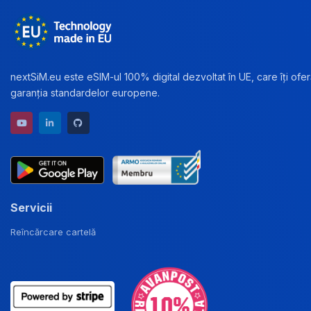
nextSiM.eu este eSIM-ul 100% digital dezvoltat în UE, care îți oferă
garanția standardelor europene.
YouTube channel
LinkedIn profile
GitHub repository
Servicii
Reîncărcare cartelă