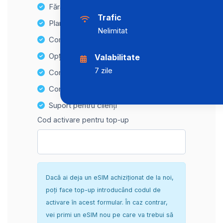
Fără taxe ascunse
Trafic
Planuri de date nelimitate
Nelimitat
Compatibilitate cu multiple dispozitive
Opțiuni de reîncărcare ușoară
Valabilitate
7 zile
Compatibilitate Hotspot
Configurare sigură și fără complicații
Suport pentru clienți
Cod activare pentru top-up
Dacă ai deja un eSIM achiziționat de la noi,
poți face top-up introducând codul de
activare în acest formular. În caz contrar,
vei primi un eSIM nou pe care va trebui să