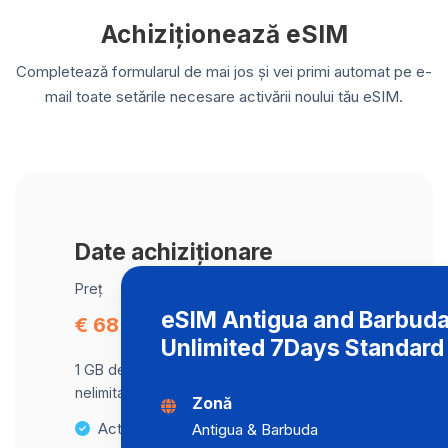
Achiziționează eSIM
Completează formularul de mai jos și vei primi automat pe e-
mail toate setările necesare activării noului tău eSIM.
Date achiziționare
Preț
eSIM Antigua and Barbud
€ 68.66
Unlimited 7Days Standard
1 GB de date la viteză maximă, apoi trafic
nelimitat la o viteză de 512 Kbps .
Zonă
Activare instantanee
Antigua & Barbuda