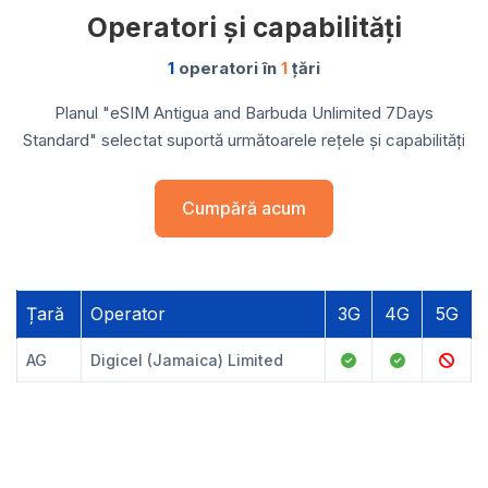
Operatori și capabilități
1
operatori în
1
țări
Planul "eSIM Antigua and Barbuda Unlimited 7Days
Standard" selectat suportă următoarele rețele și capabilități
Cumpără acum
Țară
Operator
3G
4G
5G
AG
Digicel (Jamaica) Limited