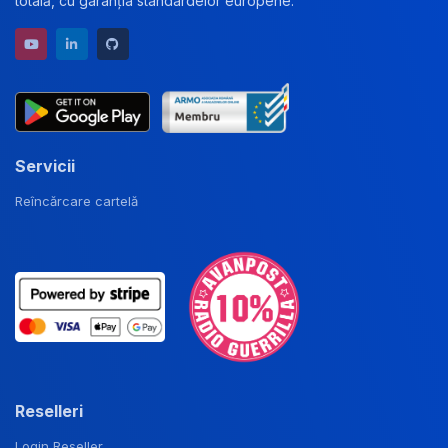
totală, cu garanția standardelor europene.
YouTube channel
LinkedIn profile
GitHub repository
Servicii
Reîncărcare cartelă
Reselleri
Login Reseller