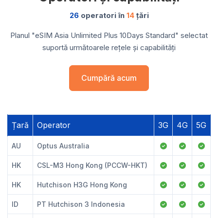
26
operatori în
14
țări
Planul "eSIM Asia Unlimited Plus 10Days Standard" selectat
suportă următoarele rețele și capabilități
Cumpără acum
Țară
Operator
3G
4G
5G
AU
Optus Australia
HK
CSL-M3 Hong Kong (PCCW-HKT)
HK
Hutchison H3G Hong Kong
ID
PT Hutchison 3 Indonesia