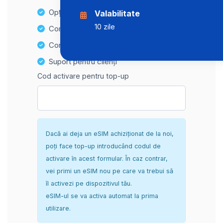
Opțiuni de reîncărcare ușoară
Valabilitate
10 zile
Compatibilitate Hotspot
Configurare sigură și fără complicații
Suport pentru clienți
Cod activare pentru top-up
Dacă ai deja un eSIM achiziționat de la noi,
poți face top-up introducând codul de
activare în acest formular. În caz contrar,
vei primi un eSIM nou pe care va trebui să
îl activezi pe dispozitivul tău.
eSIM-ul se va activa automat la prima
utilizare.