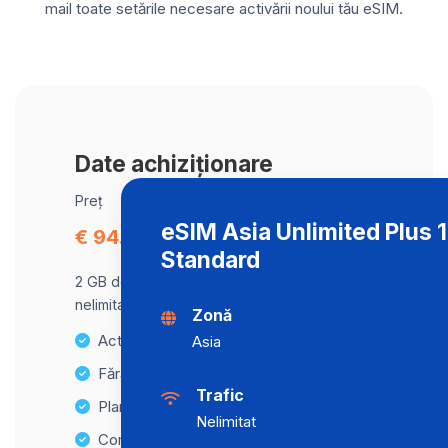
mail toate setările necesare activării noului tău eSIM.
Date achiziționare
Preț
eSIM Asia Unlimited Plus
€ 94.82
Standard
2 GB de date la viteză maximă, apoi trafic
nelimitat la o viteză de 2 Mbps .
Zonă
Activare instantanee
Asia
Fără taxe ascunse
Trafic
Planuri de date nelimitate
Nelimitat
Compatibilitate cu multiple dispozitive