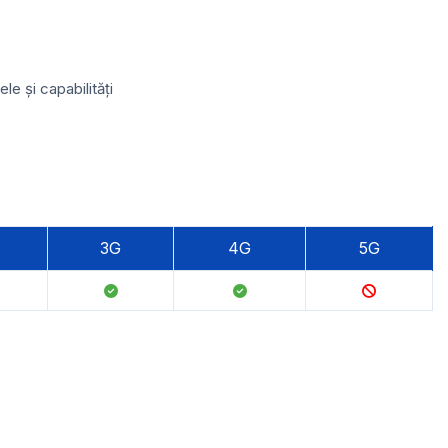
e și capabilități
3G
4G
5G