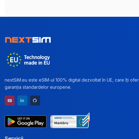
nextSiM.eu este eSIM-ul 100% digital dezvoltat în UE, care îți oferă
garanția standardelor europene.
YouTube channel
LinkedIn profile
GitHub repository
Servicii