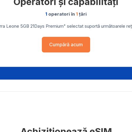
Operatori și capabilități
1
operatori în
1
țări
rra Leone 5GB 21Days Premium" selectat suportă următoarele rețel
Cumpără acum
Achiziționează eSIM