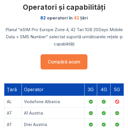
Operatori și capabilități
82
operatori în
42
țări
Planul "eSIM Pro Europe Zone 4, 42 Tari 1GB 20Days Mobile
Data + SMS Number" selectat suportă următoarele rețele și
capabilități
Cumpără acum
Țară
Operator
3G
4G
5G
AL
Vodafone Albania
AT
A1 Austria
AT
Drei Austria