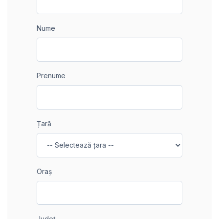
Nume
Prenume
Țară
Oraș
Județ