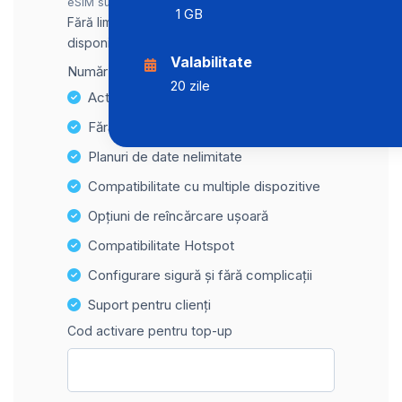
eSIM suplimentar costă încă €2.00.
1 GB
Fără limită de date, viteză maximă
disponibilă.
Valabilitate
Număr pentru recepția SMS: +31
20 zile
Activare instantanee
Fără taxe ascunse
Planuri de date nelimitate
Compatibilitate cu multiple dispozitive
Opțiuni de reîncărcare ușoară
Compatibilitate Hotspot
Configurare sigură și fără complicații
Suport pentru clienți
Cod activare pentru top-up