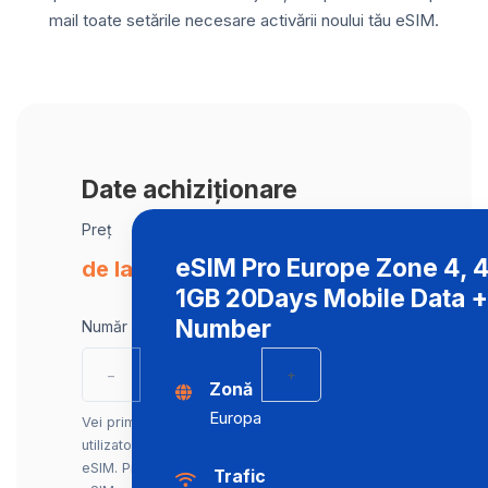
mail toate setările necesare activării noului tău eSIM.
Date achiziționare
Preț
eSIM Pro Europe Zone 4, 4
de la € 5.00 / eSIM
1GB 20Days Mobile Data 
Number
Număr eSIM-uri
−
+
Zonă
Europa
Vei primi câte un eSIM separat pentru fiecare
utilizator/dispozitiv. Poți cumpăra și un singur
eSIM. Primul eSIM este inclus în preț, fiecare
Trafic